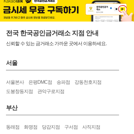
전국 한국공인금거래소 지점 안내
신뢰할 수 있는 금거래소 가까운 곳에서 이용하세요.
서울
서울본사
은평DMC점
송파점
강동천호지점
도봉창동지점
관악구로지점
부산
동래점
화명점
당감지점
구서점
사직지점