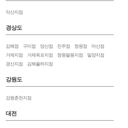
익산지점
경상도
김해점
구미점
양산점
진주점
창원점
마산점
거제지점
거제옥포지점
창원팔용지점
밀양지점
경산지점
김해율하지점
강원도
강원춘천지점
대전