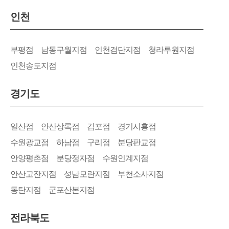
인천
부평점
남동구월지점
인천검단지점
청라루원지점
인천송도지점
경기도
일산점
안산상록점
김포점
경기시흥점
수원광교점
하남점
구리점
분당판교점
안양평촌점
분당정자점
수원인계지점
안산고잔지점
성남모란지점
부천소사지점
동탄지점
군포산본지점
전라북도