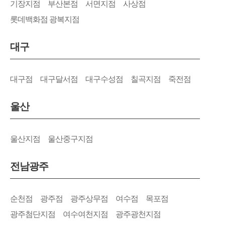
기장지점
부산본점
서면지점
사상점
롯데백화점 광복지점
대구
대구점
대구달서점
대구수성점
칠곡지점
죽전점
울산
울산지점
울산중구지점
전남광주
순천점
광주점
광주상무점
여수점
목포점
광주첨단지점
여수여천지점
광주광천지점