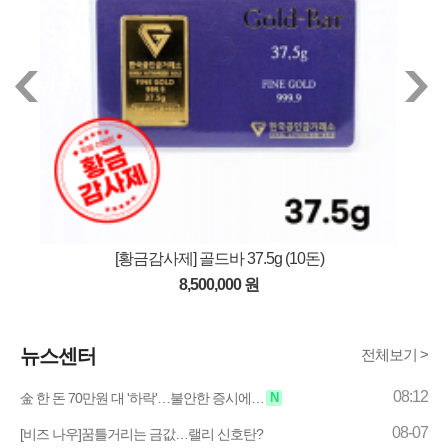
[황금감사제] 골드바 37.5g (10돈)
8,500,000 원
뉴스센터
전체보기 >
08:12
金 한 돈 70만원 대 '하락'…불안한 증시에…
N
08-07
[비즈 나우]꿈틀거리는 금값…랠리 신호탄?