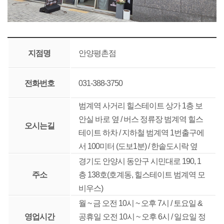
지점명
안양평촌점
전화번호
031-388-3750
범계역 사거리 힐스테이트 상가 1층 보
안실 바로 옆 / 버스 정류장 범계역 힐스
오시는길
테이트 하차 / 지하철 범계역 1번출구에
서 100미터 (도보1분) / 한솥도시락 옆
경기도 안양시 동안구 시민대로 190, 1
주소
층 138호(호계동, 힐스테이트 범계역 모
비우스)
월 ~ 금 오전 10시 ~ 오후 7시 / 토요일 &
영업시간
공휴일 오전 10시 ~ 오후 6시 / 일요일 정