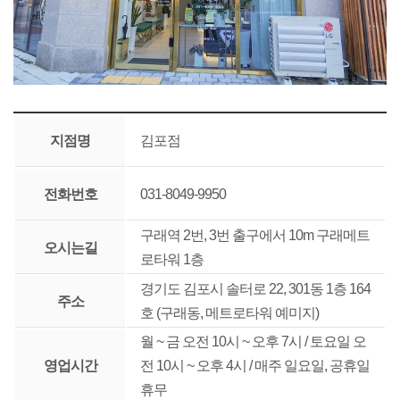
지점명
김포점
전화번호
031-8049-9950
구래역 2번, 3번 출구에서 10m 구래메트
오시는길
로타워 1층
경기도 김포시 솔터로 22, 301동 1층 164
주소
호 (구래동, 메트로타워 예미지)
월 ~ 금 오전 10시 ~ 오후 7시 / 토요일 오
영업시간
전 10시 ~ 오후 4시 / 매주 일요일, 공휴일
휴무