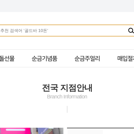
돌선물
순금기념품
순금주얼리
매입절
전국 지점안내
Branch Information