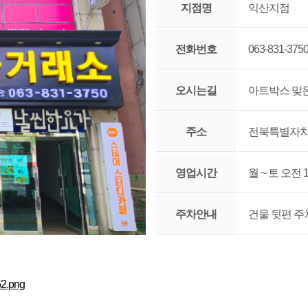
지점명
익산지점
전화번호
063-831-375
오시는길
아트박스 맞은
주소
전북특별자치도
영업시간
월 ~ 토 오전 
주차안내
건물 뒷편 주